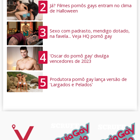
2
Já? Filmes pornôs gays entram no clima
de Halloween
3
Sexo com padrasto, mendigo dotado,
na favela... Veja HQ pornô gay
4
'Oscar do pornô gay' divulga
vencedores de 2023
5
Produtora pornô gay lança versão de
'Largados e Pelados'