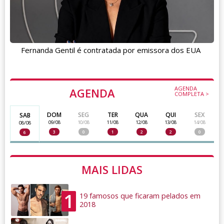
Fernanda Gentil é contratada por emissora dos EUA
AGENDA
AGENDA
COMPLETA >
DOM
SEG
TER
QUA
QUI
SEX
SAB
09/08
10/08
11/08
12/08
13/08
14/08
08/08
3
0
1
2
2
0
6
MAIS LIDAS
1
19 famosos que ficaram pelados em
2018