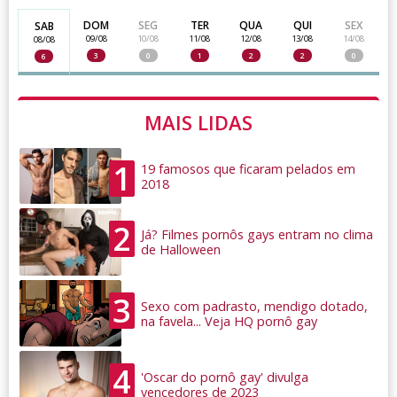
DOM
SEG
TER
QUA
QUI
SEX
SAB
09/08
10/08
11/08
12/08
13/08
14/08
08/08
3
0
1
2
2
0
6
MAIS LIDAS
1
19 famosos que ficaram pelados em
2018
2
Já? Filmes pornôs gays entram no clima
de Halloween
3
Sexo com padrasto, mendigo dotado,
na favela... Veja HQ pornô gay
4
'Oscar do pornô gay' divulga
vencedores de 2023