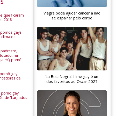
AS
Viagra pode ajudar câncer a não
s que ficaram
se espalhar pelo corpo
em 2018
s pornôs gays
 clima de
n
padrasto,
dotado, na
Veja HQ pornô
 pornô gay'
'La Bola Negra': filme gay é um
encedores de
dos favoritos ao Oscar 2027
 pornô gay
são de 'Largados