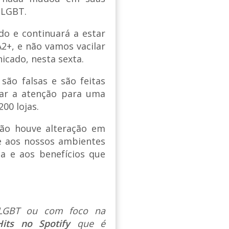
 LGBT.
do e continuará a estar
+, e não vamos vacilar
icado, nesta sexta.
são falsas e são feitas
iar a atenção para uma
00 lojas.
não houve alteração em
e aos nossos ambientes
sa e aos benefícios que
s LGBT ou com foco na
Hits no Spotify
que é