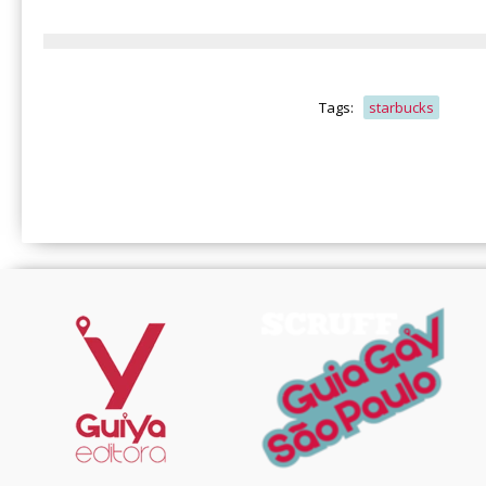
Tags:
starbucks