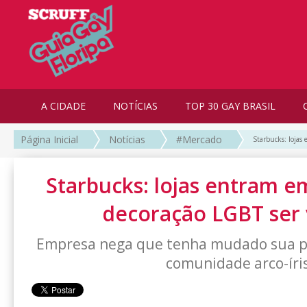
A CIDADE
NOTÍCIAS
TOP 30 GAY BRASIL
Página Inicial
Notícias
#Mercado
Starbucks: lojas
Starbucks: lojas entram e
decoração LGBT ser
Empresa nega que tenha mudado sua po
comunidade arco-íri