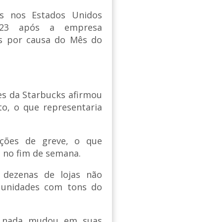
ks nos Estados Unidos
a 23 após a empresa
is por causa do Mês do
es da Starbucks afirmou
to, o que representaria
zações de greve, o que
s no fim de semana.
 dezenas de lojas não
 unidades com tons do
e nada mudou em suas