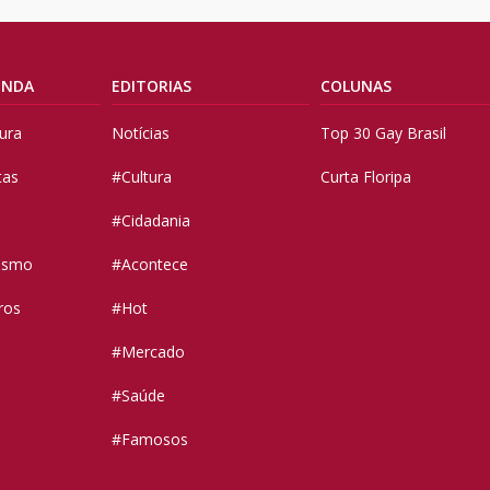
ENDA
EDITORIAS
COLUNAS
tura
Notícias
Top 30 Gay Brasil
tas
#Cultura
Curta Floripa
#Cidadania
vismo
#Acontece
ros
#Hot
#Mercado
#Saúde
#Famosos