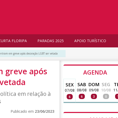
CURTA FLORIPA
PARADAS 2025
APOIO TURÍSTICO
 entram em greve após decoração LGBT ser vetada
m greve após
AGENDA
 vetada
SAB
DOM
SEG
T
SEX
08/08
09/08
10/08
11
07/08
lítica em relação à
6
3
0
6
s
Publicado em
23/06/2023