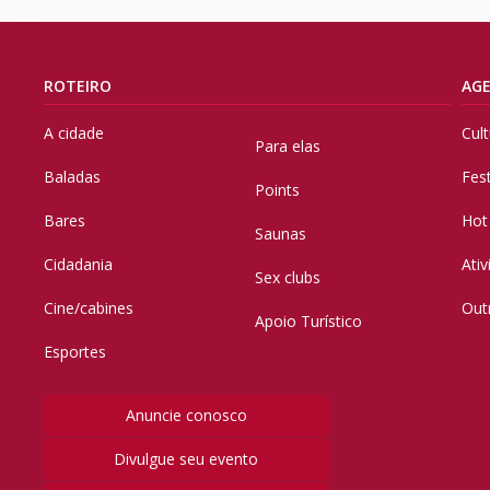
ROTEIRO
AG
A cidade
Cul
Para elas
Baladas
Fes
Points
Bares
Hot
Saunas
Cidadania
Ati
Sex clubs
Cine/cabines
Out
Apoio Turístico
Esportes
Anuncie conosco
Divulgue seu evento