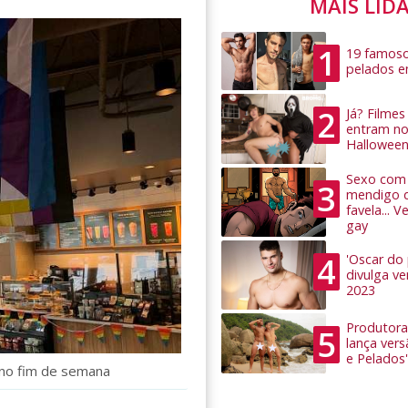
MAIS LID
1
19 famoso
pelados 
2
Já? Filme
entram no
Hallowee
Sexo com 
3
mendigo 
favela... 
gay
4
'Oscar do
divulga v
2023
Produtora
5
lança ver
e Pelados'
 no fim de semana