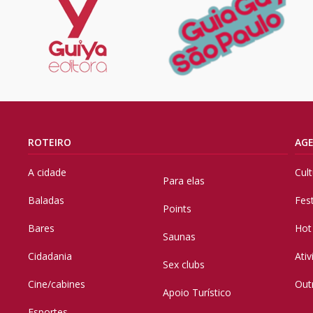
ROTEIRO
AG
A cidade
Cul
Para elas
Baladas
Fes
Points
Bares
Hot
Saunas
Cidadania
Ati
Sex clubs
Cine/cabines
Out
Apoio Turístico
Esportes