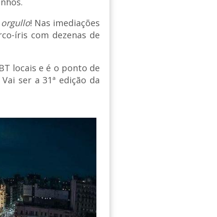
enhos.
u
orgullo
! Nas imediações
rco-íris com dezenas de
T locais e é o ponto de
Vai ser a 31ª edição da