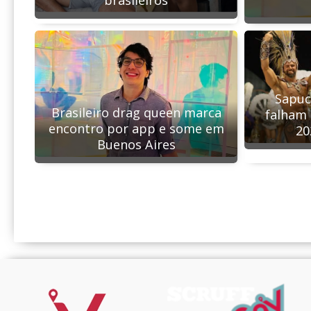
Sapuc
Brasileiro drag queen marca
falham 
encontro por app e some em
20
Buenos Aires