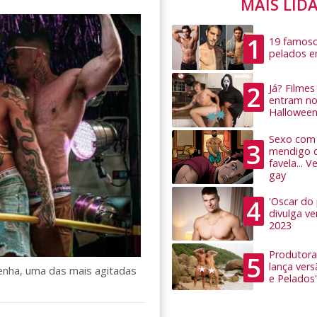
MAIS LID
1
19 famoso
pelados 
2
Já? Filme
entram no
Hallowee
Sexo com 
3
mendigo 
favela... 
gay
4
'Oscar do
divulga v
2023
Produtora
5
lança ver
enha, uma das mais agitadas
e Pelados'