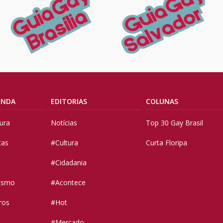
ENDA
EDITORIAS
COLUNAS
tura
Notícias
Top 30 Gay Brasil
tas
#Cultura
Curta Floripa
#Cidadania
vismo
#Acontece
ros
#Hot
#Mercado