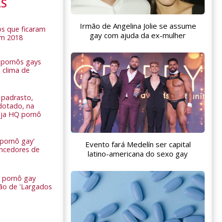
AS
Irmão de Angelina Jolie se assume
s que ficaram
gay com ajuda da ex-mulher
em 2018
s pornôs gays
 clima de
n
padrasto,
dotado, na
Veja HQ pornô
 pornô gay'
Evento fará Medelín ser capital
encedores de
latino-americana do sexo gay
 pornô gay
são de 'Largados