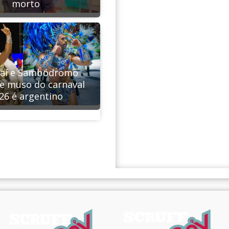
morto
aí e Sambódromo
e muso do carnaval
26 é argentino