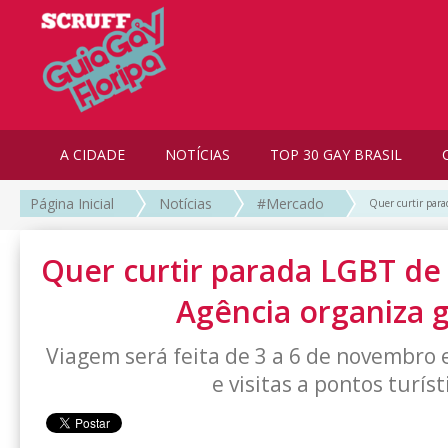
A CIDADE
NOTÍCIAS
TOP 30 GAY BRASIL
Página Inicial
Notícias
#Mercado
Quer curtir para
Quer curtir parada LGBT de
Agência organiza 
Viagem será feita de 3 a 6 de novembro e
e visitas a pontos turíst