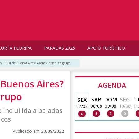
CURTA FLORIPA
PARADAS 2025
APOIO TURÍSTICO
da LGBT de Buenos Aires? Agência organiza grupo
 Buenos Aires?
AGENDA
grupo
SAB
DOM
SEG
T
SEX
08/08
09/08
10/08
11
07/08
 inclui ida a baladas
6
3
0
6
icos
Publicado em
20/09/2022