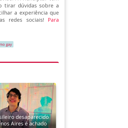
tirar dúvidas sobre a
lhar a experiência que
s redes sociais!
Para
smo gay
sileiro desaparecido
nos Aires é achado