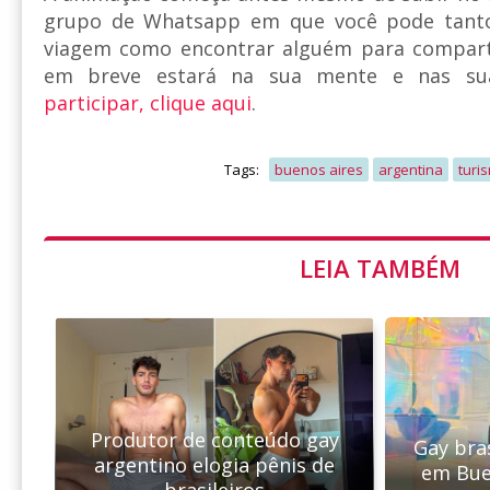
grupo de Whatsapp em que você pode tanto 
viagem como encontrar alguém para comparti
em breve estará na sua mente e nas sua
participar, clique aqui
.
Tags:
buenos aires
argentina
turi
LEIA TAMBÉM
Produtor de conteúdo gay
Gay bra
argentino elogia pênis de
em Bue
brasileiros