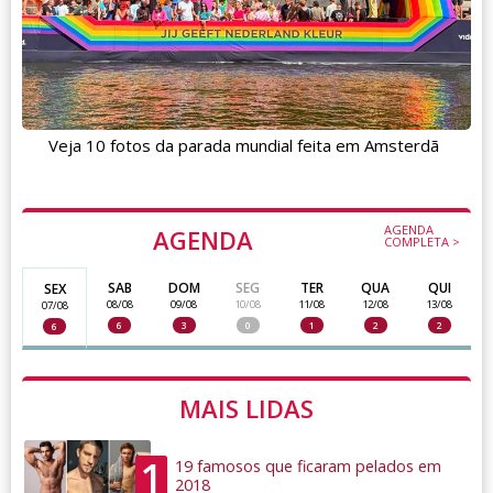
Veja 10 fotos da parada mundial feita em Amsterdã
AGENDA
AGENDA
COMPLETA >
SAB
DOM
SEG
TER
QUA
QUI
SEX
08/08
09/08
10/08
11/08
12/08
13/08
07/08
6
3
0
1
2
2
6
MAIS LIDAS
1
19 famosos que ficaram pelados em
2018