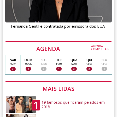
Fernanda Gentil é contratada por emissora dos EUA
AGENDA
AGENDA
COMPLETA >
DOM
SEG
TER
QUA
QUI
SEX
SAB
09/08
10/08
11/08
12/08
13/08
14/08
08/08
3
0
1
2
2
0
6
MAIS LIDAS
1
19 famosos que ficaram pelados em
2018