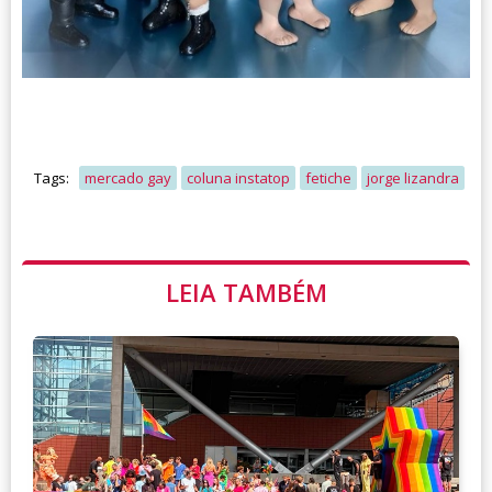
Tags:
mercado gay
coluna instatop
fetiche
jorge lizandra
LEIA TAMBÉM