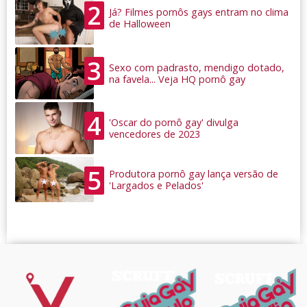
2
Já? Filmes pornôs gays entram no clima
de Halloween
3
Sexo com padrasto, mendigo dotado,
na favela... Veja HQ pornô gay
4
'Oscar do pornô gay' divulga
vencedores de 2023
5
Produtora pornô gay lança versão de
'Largados e Pelados'