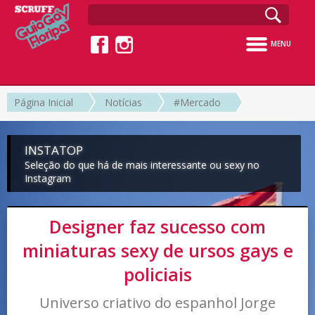
MENU
Página Inicial
Notícias
#Mercado
INSTATOP
Seleção do que há de mais interessante ou sexy no
Instagram
Designer faz sucesso com
miniaturas sexy de ursos gays e
policiais
Universo criativo do espanhol Jorge