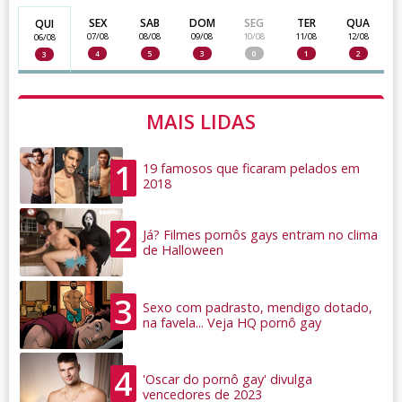
SEX
SAB
DOM
SEG
TER
QUA
QUI
07/08
08/08
09/08
10/08
11/08
12/08
06/08
4
5
3
0
1
2
3
MAIS LIDAS
1
19 famosos que ficaram pelados em
2018
2
Já? Filmes pornôs gays entram no clima
de Halloween
3
Sexo com padrasto, mendigo dotado,
na favela... Veja HQ pornô gay
4
'Oscar do pornô gay' divulga
vencedores de 2023