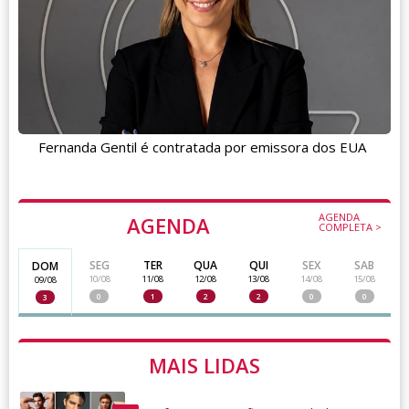
Fernanda Gentil é contratada por emissora dos EUA
AGENDA
AGENDA
COMPLETA >
SEG
TER
QUA
QUI
SEX
SAB
DOM
10/08
11/08
12/08
13/08
14/08
15/08
09/08
0
1
2
2
0
0
3
MAIS LIDAS