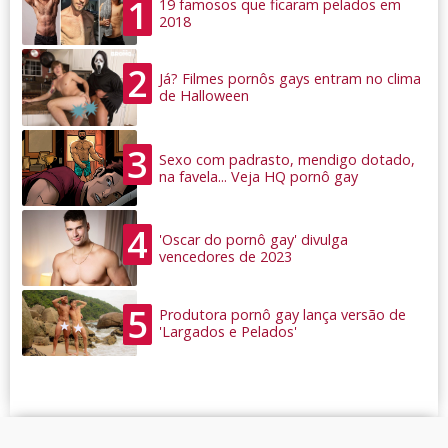
1
19 famosos que ficaram pelados em
2018
2
Já? Filmes pornôs gays entram no clima
de Halloween
3
Sexo com padrasto, mendigo dotado,
na favela... Veja HQ pornô gay
4
'Oscar do pornô gay' divulga
vencedores de 2023
5
Produtora pornô gay lança versão de
'Largados e Pelados'