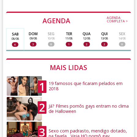
AGENDA
AGENDA
COMPLETA >
DOM
SEG
TER
QUA
QUI
SEX
SAB
09/08
10/08
11/08
12/08
13/08
14/08
08/08
3
0
1
2
2
0
6
MAIS LIDAS
1
19 famosos que ficaram pelados em
2018
2
Já? Filmes pornôs gays entram no clima
de Halloween
3
Sexo com padrasto, mendigo dotado,
na favela... Veja HQ pornô gay