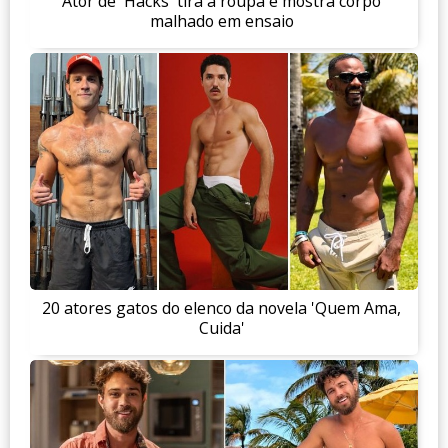
Ator de 'Hacks' tira a roupa e mostra corpo
malhado em ensaio
20 atores gatos do elenco da novela 'Quem Ama,
Cuida'