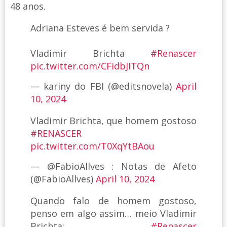
48 anos.
Adriana Esteves é bem servida ?
Vladimir Brichta
#Renascer
pic.twitter.com/CFidbJITQn
— kariny do FBI (@editsnovela)
April
10, 2024
Vladimir Brichta, que homem gostoso
#RENASCER
pic.twitter.com/T0XqYtBAou
— @FabioAllves : Notas de Afeto
(@FabioAllves)
April 10, 2024
Quando falo de homem gostoso,
penso em algo assim… meio Vladimir
Brichta:
#Renascer