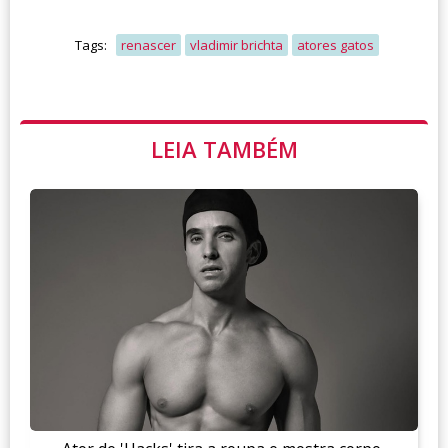
Tags:
renascer
vladimir brichta
atores gatos
LEIA TAMBÉM