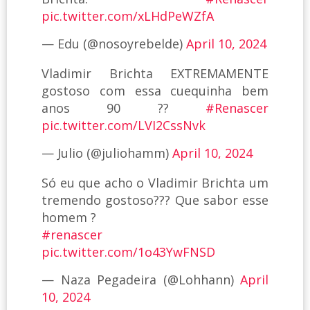
pic.twitter.com/xLHdPeWZfA
— Edu (@nosoyrebelde)
April 10, 2024
Vladimir Brichta EXTREMAMENTE
gostoso com essa cuequinha bem
anos 90 ??
#Renascer
pic.twitter.com/LVI2CssNvk
— Julio (@juliohamm)
April 10, 2024
Só eu que acho o Vladimir Brichta um
tremendo gostoso??? Que sabor esse
homem ?
#renascer
pic.twitter.com/1o43YwFNSD
— Naza Pegadeira (@Lohhann)
April
10, 2024