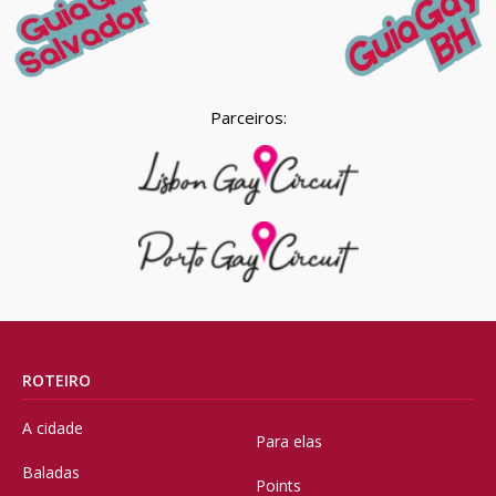
Parceiros:
ROTEIRO
A cidade
Para elas
Baladas
Points