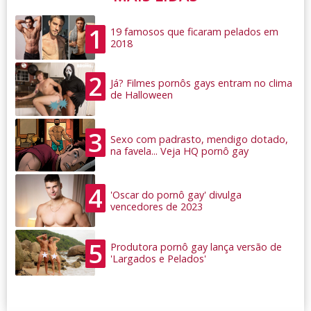
1
19 famosos que ficaram pelados em
2018
2
Já? Filmes pornôs gays entram no clima
de Halloween
3
Sexo com padrasto, mendigo dotado,
na favela... Veja HQ pornô gay
4
'Oscar do pornô gay' divulga
vencedores de 2023
5
Produtora pornô gay lança versão de
'Largados e Pelados'