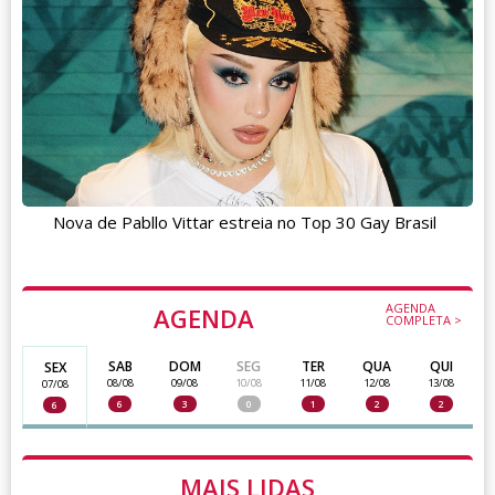
Nova de Pabllo Vittar estreia no Top 30 Gay Brasil
AGENDA
AGENDA
COMPLETA >
SAB
DOM
SEG
TER
QUA
QUI
SEX
08/08
09/08
10/08
11/08
12/08
13/08
07/08
6
3
0
1
2
2
6
MAIS LIDAS