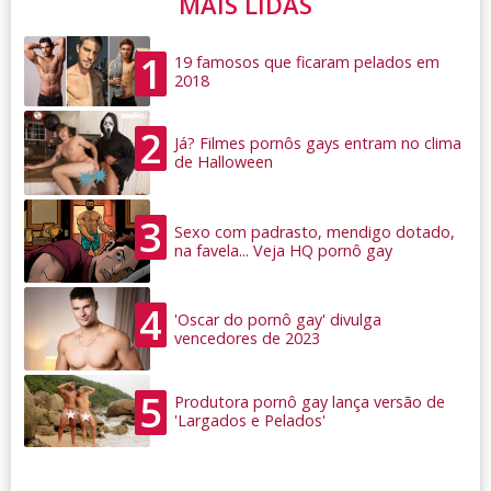
MAIS LIDAS
1
19 famosos que ficaram pelados em
2018
2
Já? Filmes pornôs gays entram no clima
de Halloween
3
Sexo com padrasto, mendigo dotado,
na favela... Veja HQ pornô gay
4
'Oscar do pornô gay' divulga
vencedores de 2023
5
Produtora pornô gay lança versão de
'Largados e Pelados'