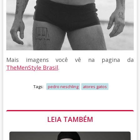
Mais imagens você vê na pagina da
TheMenStyle Brasil
.
Tags:
pedro neschling
atores gatos
LEIA TAMBÉM