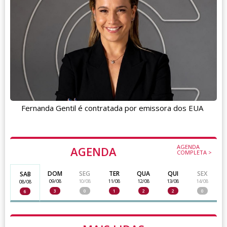
Fernanda Gentil é contratada por emissora dos EUA
AGENDA
AGENDA
COMPLETA >
DOM
SEG
TER
QUA
QUI
SEX
SAB
09/08
10/08
11/08
12/08
13/08
14/08
08/08
3
0
1
2
2
0
6