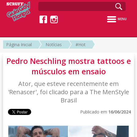
MENU
Página Inicial
Notícias
#Hot
Pedro Neschling mostra tattoos e
músculos em ensaio
Ator, que esteve recentemente em
'Renascer', foi clicado para a The MenStyle
Brasil
Publicado em
16/06/2024