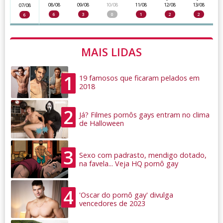
08/08
09/08
10/08
11/08
12/08
13/08
07/08
6
3
0
1
2
2
6
MAIS LIDAS
1
19 famosos que ficaram pelados em
2018
2
Já? Filmes pornôs gays entram no clima
de Halloween
3
Sexo com padrasto, mendigo dotado,
na favela... Veja HQ pornô gay
4
'Oscar do pornô gay' divulga
vencedores de 2023