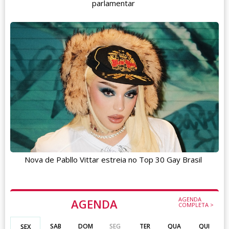
parlamentar
Nova de Pabllo Vittar estreia no Top 30 Gay Brasil
AGENDA
AGENDA
COMPLETA >
SAB
DOM
SEG
TER
QUA
QUI
SEX