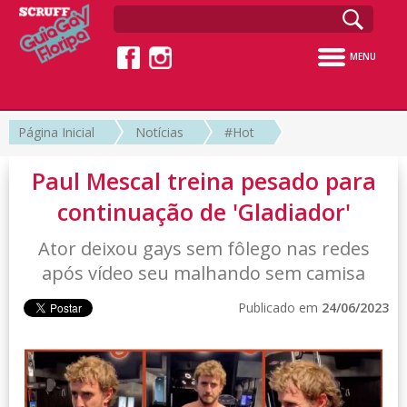
MENU
Página Inicial
Notícias
#Hot
Paul Mescal treina pesado para
continuação de 'Gladiador'
Ator deixou gays sem fôlego nas redes
após vídeo seu malhando sem camisa
Publicado em
24/06/2023