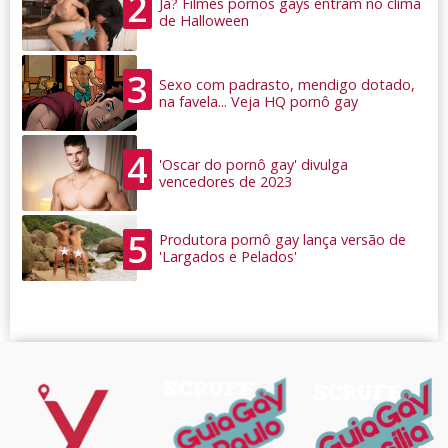
2
Já? Filmes pornôs gays entram no clima
de Halloween
3
Sexo com padrasto, mendigo dotado,
na favela... Veja HQ pornô gay
4
'Oscar do pornô gay' divulga
vencedores de 2023
5
Produtora pornô gay lança versão de
'Largados e Pelados'