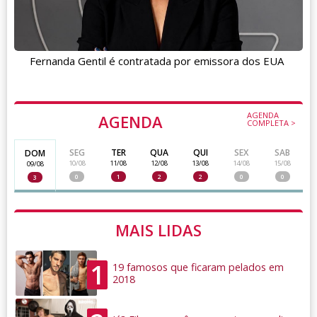
Fernanda Gentil é contratada por emissora dos EUA
AGENDA
AGENDA
COMPLETA >
SEG
TER
QUA
QUI
SEX
SAB
DOM
10/08
11/08
12/08
13/08
14/08
15/08
09/08
0
1
2
2
0
0
3
MAIS LIDAS
1
19 famosos que ficaram pelados em
2018