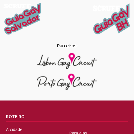
Parceiros:
ROTEIRO
A cidade
Para elas