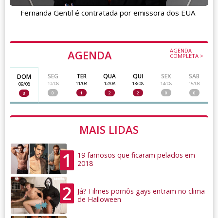
Fernanda Gentil é contratada por emissora dos EUA
AGENDA
AGENDA
COMPLETA >
SEG
TER
QUA
QUI
SEX
SAB
DOM
10/08
11/08
12/08
13/08
14/08
15/08
09/08
0
1
2
2
0
0
3
MAIS LIDAS
1
19 famosos que ficaram pelados em
2018
2
Já? Filmes pornôs gays entram no clima
de Halloween