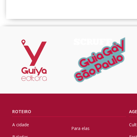
ROTEIRO
AG
A cidade
Cul
Para elas
Baladas
Fes