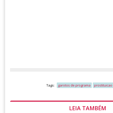
Tags:
garotos de programa
prostituicao
LEIA TAMBÉM