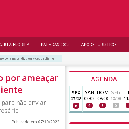
CURTA FLORIPA
PARADAS 2025
APOIO TURÍSTICO
so por ameaçar divulgar vídeo de cliente
o por ameaçar
AGENDA
liente
SAB
DOM
SEG
T
SEX
08/08
09/08
10/08
11
07/08
 para não enviar
6
3
0
6
resário
Publicado em
07/10/2022