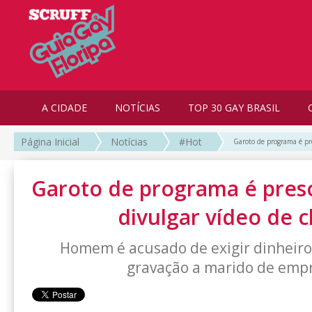
A CIDADE
NOTÍCIAS
TOP 30 GAY BRASIL
Página Inicial
Notícias
#Hot
Garoto de programa é pre
Garoto de programa é pres
divulgar vídeo de c
Homem é acusado de exigir dinheiro
gravação a marido de emp