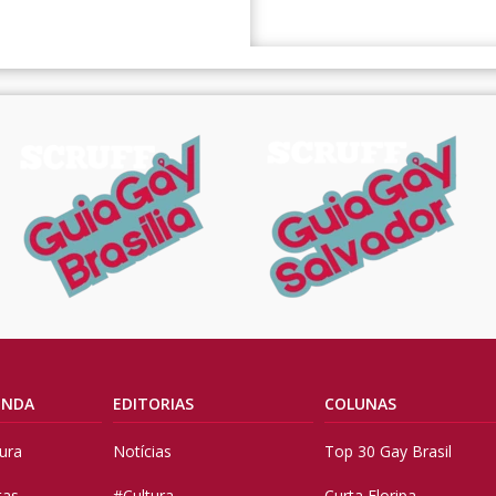
ENDA
EDITORIAS
COLUNAS
tura
Notícias
Top 30 Gay Brasil
tas
#Cultura
Curta Floripa