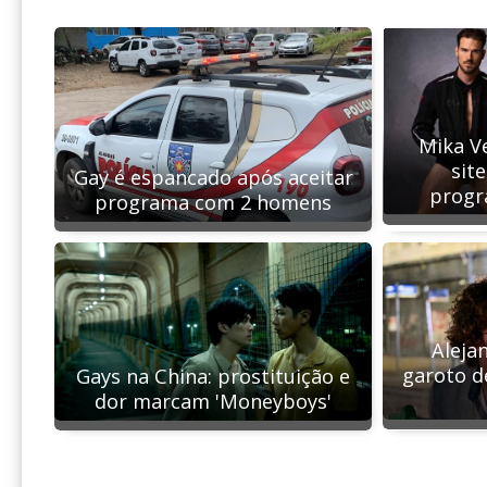
Mika V
sit
Gay é espancado após aceitar
progr
programa com 2 homens
Aleja
garoto d
Gays na China: prostituição e
dor marcam 'Moneyboys'