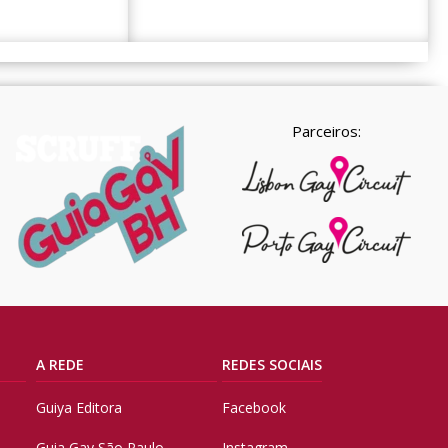
Parceiros:
A REDE
REDES SOCIAIS
Guiya Editora
Facebook
Guia Gay São Paulo
Instagram