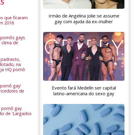
AS
Irmão de Angelina Jolie se assume
s que ficaram
gay com ajuda da ex-mulher
em 2018
s pornôs gays
 clima de
n
padrasto,
dotado, na
Veja HQ pornô
 pornô gay'
Evento fará Medelín ser capital
encedores de
latino-americana do sexo gay
 pornô gay
são de 'Largados