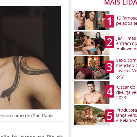
MAIS LID
1
19 famoso
pelados 
2
Já? Filme
entram no
Hallowee
Sexo com 
3
mendigo 
favela... 
gay
4
'Oscar do
divulga v
2023
Produtora
5
mesmo crime em São Paulo
lança ver
e Pelados'
ção foi preso no Rio de