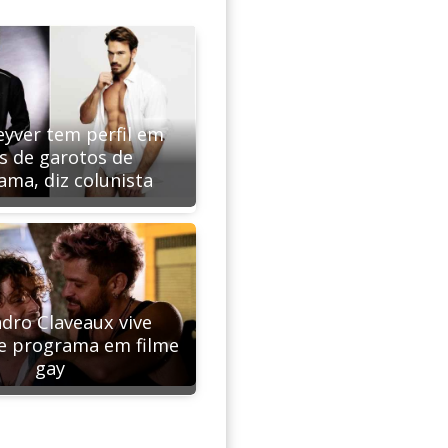
eyver tem perfil em
es de garotos de
ama, diz colunista
ndro Claveaux vive
e programa em filme
gay