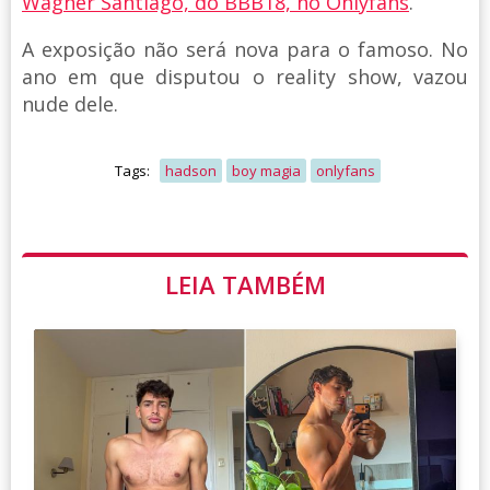
Wagner Santiago, do BBB18, no Onlyfans
.
A exposição não será nova para o famoso. No
ano em que disputou o reality show, vazou
nude dele.
Tags:
hadson
boy magia
onlyfans
LEIA TAMBÉM