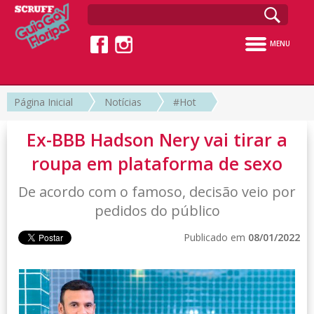
MENU
Página Inicial
Notícias
#Hot
Ex-BBB Hadson Nery vai tirar a
roupa em plataforma de sexo
De acordo com o famoso, decisão veio por
pedidos do público
Publicado em
08/01/2022