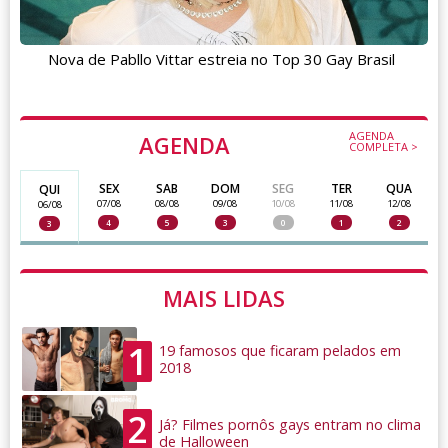
Nova de Pabllo Vittar estreia no Top 30 Gay Brasil
AGENDA
AGENDA
COMPLETA >
SEX
SAB
DOM
SEG
TER
QUA
QUI
07/08
08/08
09/08
10/08
11/08
12/08
06/08
4
5
3
0
1
2
3
MAIS LIDAS
1
19 famosos que ficaram pelados em
2018
2
Já? Filmes pornôs gays entram no clima
de Halloween