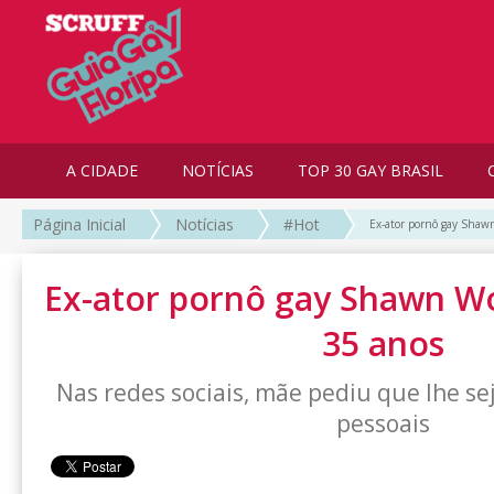
A CIDADE
NOTÍCIAS
TOP 30 GAY BRASIL
Página Inicial
Notícias
#Hot
Ex-ator pornô gay Shawn
Ex-ator pornô gay Shawn W
35 anos
Nas redes sociais, mãe pediu que lhe s
pessoais