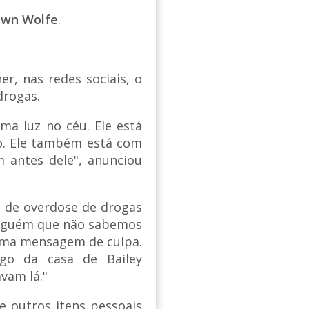
awn Wolfe
.
r, nas redes sociais, o
drogas.
a luz no céu. Ele está
o. Ele também está com
m antes dele", anunciou
u de overdose de drogas
 alguém que não sabemos
 uma mensagem de culpa.
go da casa de Bailey
vam lá."
 outros itens pessoais