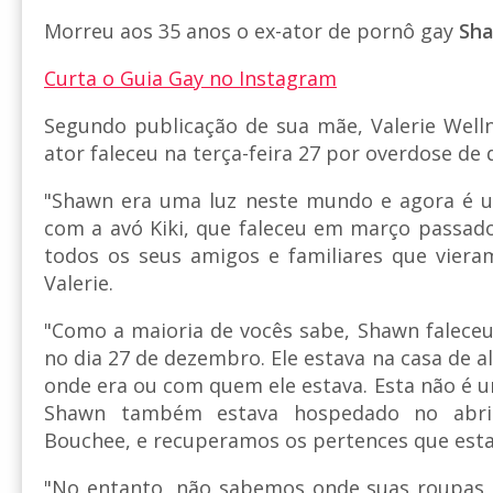
Morreu aos 35 anos o ex-ator de pornô gay
Sh
Curta o Guia Gay no Instagram
Segundo publicação de sua mãe, Valerie Wellne
ator faleceu na terça-feira 27 por overdose de 
"Shawn era uma luz neste mundo e agora é um
com a avó Kiki, que faleceu em março passad
todos os seus amigos e familiares que viera
Valerie.
"Como a maioria de vocês sabe, Shawn falece
no dia 27 de dezembro. Ele estava na casa de
onde era ou com quem ele estava. Esta não é
Shawn também estava hospedado no abri
Bouchee, e recuperamos os pertences que esta
"No entanto, não sabemos onde suas roupas e