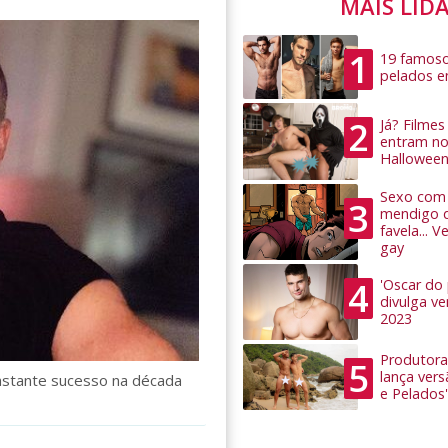
MAIS LID
1
19 famoso
pelados 
2
Já? Filme
entram no
Hallowee
Sexo com 
3
mendigo 
favela... 
gay
4
'Oscar do
divulga v
2023
Produtora
5
lança ver
astante sucesso na década
e Pelados'