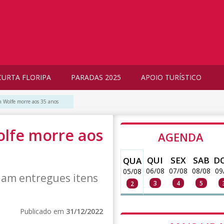
CURTA FLORIPA
PARADAS 2025
APOIO TURÍSTICO
 Wolfe morre aos 35 anos
olfe morre aos
AGENDA
QUI
SEX
SAB
D
QUA
06/08
07/08
08/08
09
05/08
ejam entregues itens
3
4
5
2
Publicado em
31/12/2022