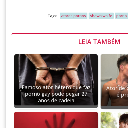
Tags:
atores pornos
shawn wolfe
porno
LEIA TAMBÉM
Famoso ator hétero que faz
Ator de 
pornô gay pode pegar 27
é pr
anos de cadeia