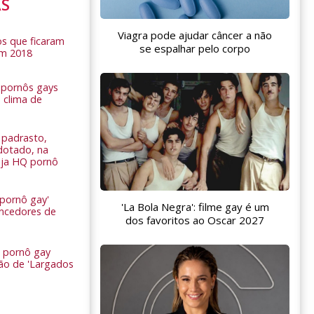
AS
Viagra pode ajudar câncer a não
s que ficaram
se espalhar pelo corpo
em 2018
s pornôs gays
 clima de
n
padrasto,
dotado, na
Veja HQ pornô
 pornô gay'
'La Bola Negra': filme gay é um
encedores de
dos favoritos ao Oscar 2027
 pornô gay
são de 'Largados