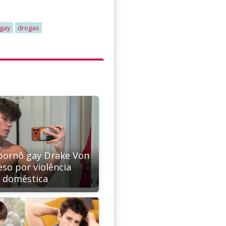
 gay
drogas
pornô gay Drake Von
eso por violência
doméstica