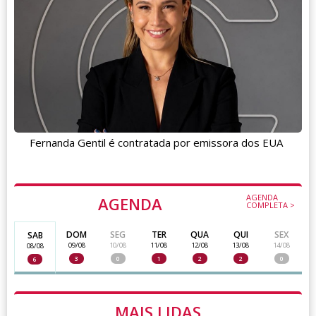
Fernanda Gentil é contratada por emissora dos EUA
AGENDA
AGENDA
COMPLETA >
DOM
SEG
TER
QUA
QUI
SEX
SAB
09/08
10/08
11/08
12/08
13/08
14/08
08/08
3
0
1
2
2
0
6
MAIS LIDAS