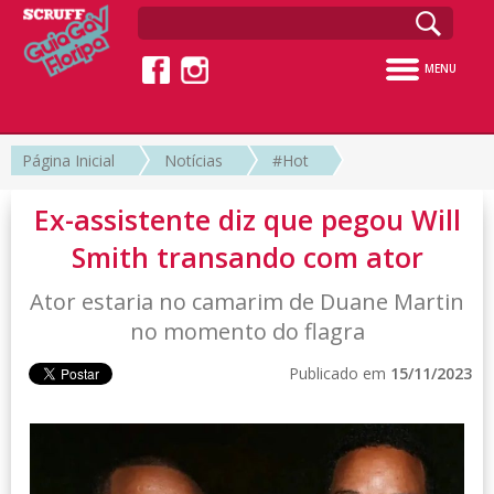
MENU
Página Inicial
Notícias
#Hot
Ex-assistente diz que pegou Will
Smith transando com ator
Ator estaria no camarim de Duane Martin
no momento do flagra
Publicado em
15/11/2023