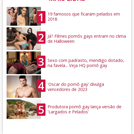
1
19 famosos que ficaram pelados em
2018
2
Já? Filmes pornôs gays entram no clima
de Halloween
3
Sexo com padrasto, mendigo dotado,
na favela... Veja HQ pornô gay
4
'Oscar do pornô gay' divulga
vencedores de 2023
5
Produtora pornô gay lança versão de
'Largados e Pelados'