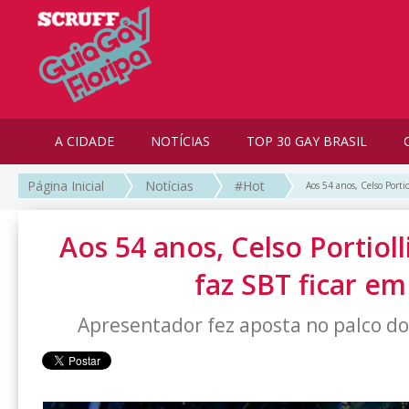
A CIDADE
NOTÍCIAS
TOP 30 GAY BRASIL
Página Inicial
Notícias
#Hot
Aos 54 anos, Celso Portio
Aos 54 anos, Celso Portioll
faz SBT ficar em
Apresentador fez aposta no palco do