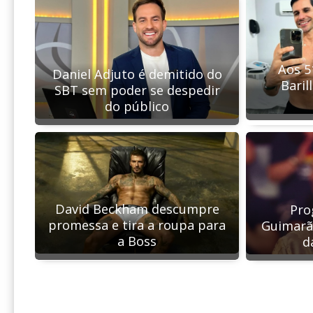
Aos 5
Daniel Adjuto é demitido do
Baril
SBT sem poder se despedir
do público
David Beckham descumpre
Pro
promessa e tira a roupa para
Guimarã
a Boss
d