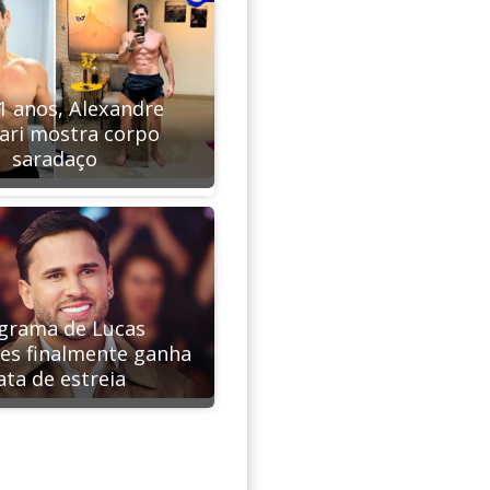
1 anos, Alexandre
lari mostra corpo
saradaço
grama de Lucas
es finalmente ganha
ata de estreia