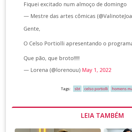
Fiquei excitado num almoço de domingo
— Mestre das artes cômicas (@ValinoteJo
Gente,
O Celso Portiolli apresentando o programa de
Que pão, que broto!!!!!
— Lorena (@lorenouu)
May 1, 2022
Tags:
sbt
celso portiolli
homens m
LEIA TAMBÉM