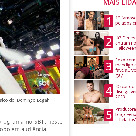
MAIS LID
1
19 famoso
pelados 
2
Já? Filme
entram no
Hallowee
Sexo com 
3
mendigo 
favela... 
gay
4
'Oscar do
divulga v
2023
alco do 'Domingo Legal'
Produtora
5
lança ver
e Pelados'
programa no SBT, neste
lobo em audiência.