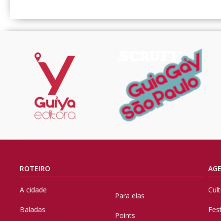
ROTEIRO
AG
A cidade
Cul
Para elas
Baladas
Fes
Points