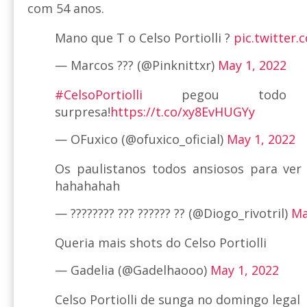
com 54 anos.
Mano que T o Celso Portiolli ?
pic.twitter
— Marcos ??? (@Pinknittxr)
May 1, 2022
#CelsoPortiolli
pegou todo 
surpresa!
https://t.co/xy8EvHUGYy
— OFuxico (@ofuxico_oficial)
May 1, 2022
Os paulistanos todos ansiosos para ver
hahahahah
— ???????? ??? ?????? ?? (@Diogo_rivotril)
Ma
Queria mais shots do Celso Portiolli
— Gadelia (@Gadelhaooo)
May 1, 2022
Celso Portiolli de sunga no domingo legal