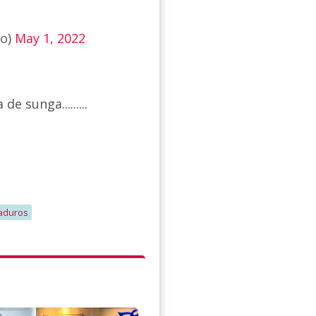
ao)
May 1, 2022
 sunga.........
aduros