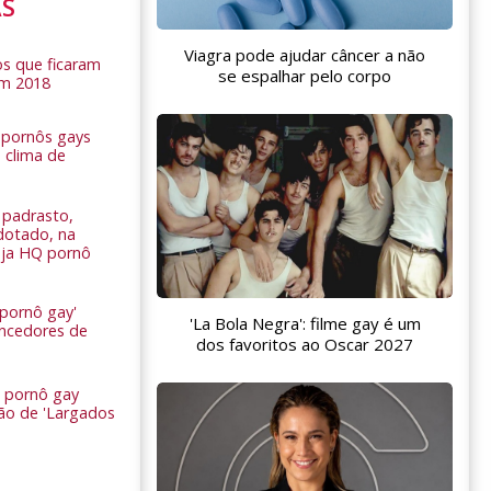
AS
Viagra pode ajudar câncer a não
s que ficaram
se espalhar pelo corpo
em 2018
s pornôs gays
 clima de
n
padrasto,
dotado, na
Veja HQ pornô
 pornô gay'
'La Bola Negra': filme gay é um
encedores de
dos favoritos ao Oscar 2027
 pornô gay
são de 'Largados