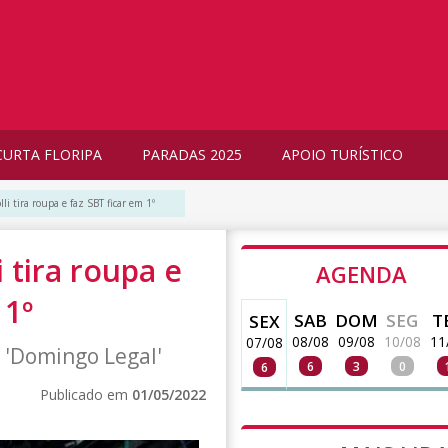
CURTA FLORIPA
PARADAS 2025
APOIO TURÍSTICO
lli tira roupa e faz SBT ficar em 1º
i tira roupa e
AGENDA
 1º
SAB
DOM
SEG
T
SEX
08/08
09/08
10/08
11
07/08
 'Domingo Legal'
6
3
0
6
Publicado em
01/05/2022