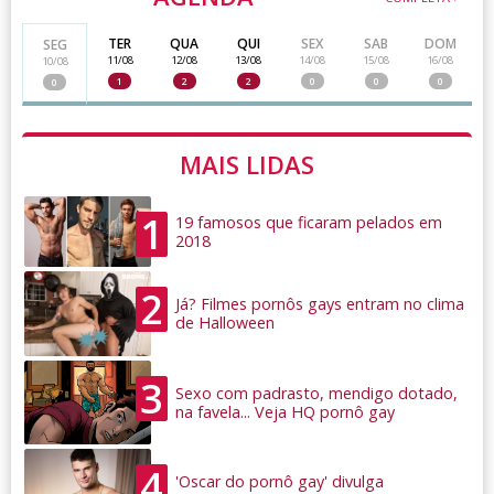
TER
QUA
QUI
SEX
SAB
DOM
SEG
11/08
12/08
13/08
14/08
15/08
16/08
10/08
1
2
2
0
0
0
0
MAIS LIDAS
1
19 famosos que ficaram pelados em
2018
2
Já? Filmes pornôs gays entram no clima
de Halloween
3
Sexo com padrasto, mendigo dotado,
na favela... Veja HQ pornô gay
4
'Oscar do pornô gay' divulga