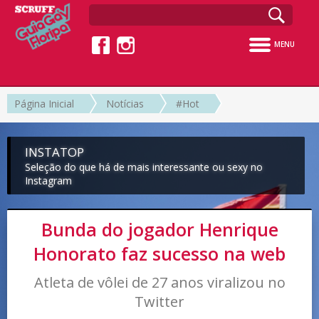
MENU
Página Inicial
Notícias
#Hot
INSTATOP
Seleção do que há de mais interessante ou sexy no
Instagram
Bunda do jogador Henrique
Honorato faz sucesso na web
Atleta de vôlei de 27 anos viralizou no
Twitter