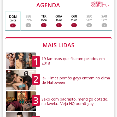
AGENDA
AGENDA
COMPLETA >
SEG
TER
QUA
QUI
SEX
SAB
DOM
10/08
11/08
12/08
13/08
14/08
15/08
09/08
0
1
2
2
0
0
3
MAIS LIDAS
1
19 famosos que ficaram pelados em
2018
2
Já? Filmes pornôs gays entram no clima
de Halloween
3
Sexo com padrasto, mendigo dotado,
na favela... Veja HQ pornô gay