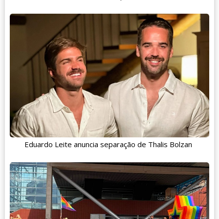
Eduardo Leite anuncia separação de Thalis Bolzan