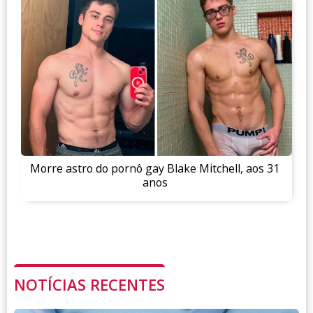
Morre astro do pornô gay Blake Mitchell, aos 31
anos
NOTÍCIAS RECENTES