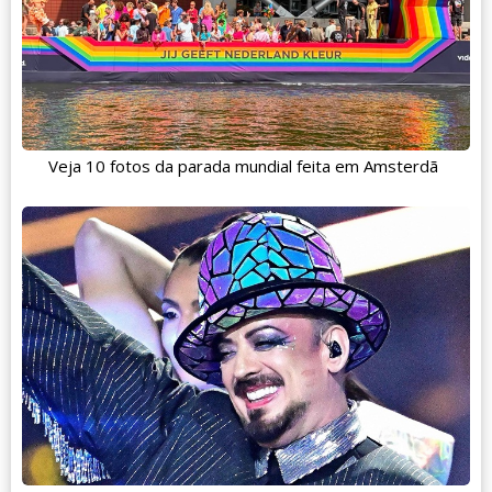
Veja 10 fotos da parada mundial feita em Amsterdã