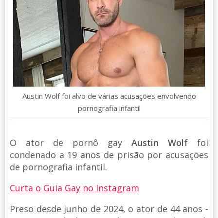
Austin Wolf foi alvo de várias acusações envolvendo
pornografia infantil
O ator de pornô gay
Austin Wolf
foi
condenado a 19 anos de prisão por acusações
de pornografia infantil.
Curta o Guia Gay no Instagram
Preso desde junho de 2024, o ator de 44 anos -