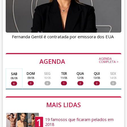
Fernanda Gentil é contratada por emissora dos EUA
AGENDA
AGENDA
COMPLETA >
DOM
SEG
TER
QUA
QUI
SEX
SAB
09/08
10/08
11/08
12/08
13/08
14/08
08/08
3
0
1
2
2
0
6
MAIS LIDAS
1
19 famosos que ficaram pelados em
2018