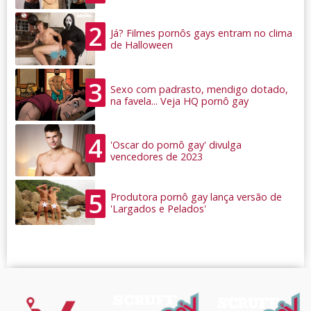
2
Já? Filmes pornôs gays entram no clima
de Halloween
3
Sexo com padrasto, mendigo dotado,
na favela... Veja HQ pornô gay
4
'Oscar do pornô gay' divulga
vencedores de 2023
5
Produtora pornô gay lança versão de
'Largados e Pelados'