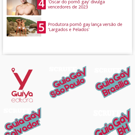
4
'Oscar do pornô gay' divulga
vencedores de 2023
5
Produtora pornô gay lança versão de
'Largados e Pelados'