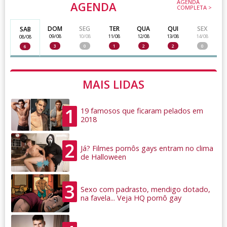
AGENDA
AGENDA
COMPLETA >
DOM
SEG
TER
QUA
QUI
SEX
SAB
09/08
10/08
11/08
12/08
13/08
14/08
08/08
3
0
1
2
2
0
6
MAIS LIDAS
1
19 famosos que ficaram pelados em
2018
2
Já? Filmes pornôs gays entram no clima
de Halloween
3
Sexo com padrasto, mendigo dotado,
na favela... Veja HQ pornô gay