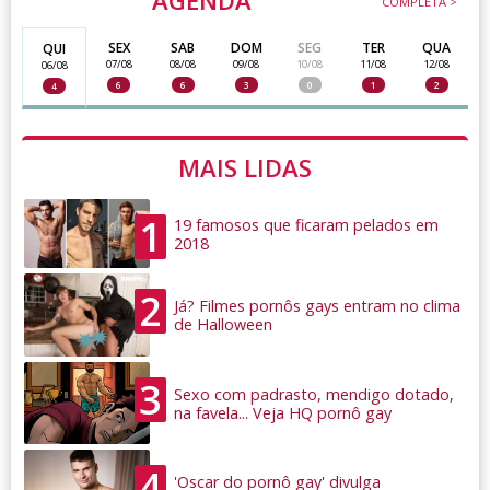
COMPLETA >
SEX
SAB
DOM
SEG
TER
QUA
QUI
07/08
08/08
09/08
10/08
11/08
12/08
06/08
6
6
3
0
1
2
4
MAIS LIDAS
1
19 famosos que ficaram pelados em
2018
2
Já? Filmes pornôs gays entram no clima
de Halloween
3
Sexo com padrasto, mendigo dotado,
na favela... Veja HQ pornô gay
4
'Oscar do pornô gay' divulga