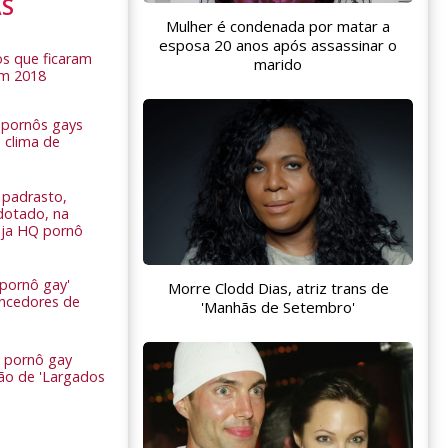
AS
Mulher é condenada por matar a
esposa 20 anos após assassinar o
s que ficaram
marido
em 2018
s pornôs gays
 clima de
n
padrasto,
dotado, na
Veja HQ pornô
 pornô gay'
Morre Clodd Dias, atriz trans de
encedores de
'Manhãs de Setembro'
 pornô gay
são de 'Largados