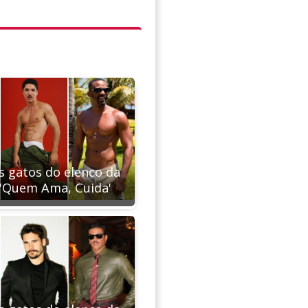
s gatos do elenco da
 'Quem Ama, Cuida'