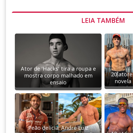
LEIA TAMBÉM
Ator de 'Hacks' tira a roupa e
20 atore
mostra corpo malhado em
novela
ensaio
Peão delícia: André Luiz