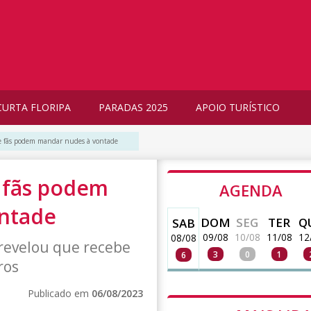
CURTA FLORIPA
PARADAS 2025
APOIO TURÍSTICO
e fãs podem mandar nudes à vontade
 fãs podem
AGENDA
ntade
DOM
SEG
TER
Q
SAB
09/08
10/08
11/08
12
08/08
 revelou que recebe
3
0
1
6
ros
Publicado em
06/08/2023