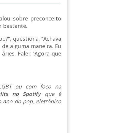
lou sobre preconceito
 bastante.
po?", questiona. "Achava
e de alguma maneira. Eu
ries. Falei: 'Agora que
s LGBT ou com foco na
Hits no Spotify
que é
 ano do pop, eletrônico