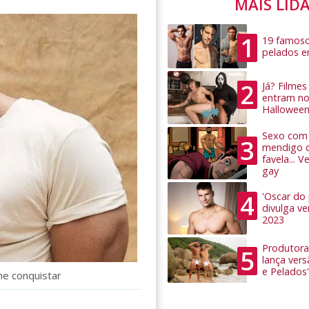
MAIS LID
1
19 famoso
pelados 
2
Já? Filme
entram no
Hallowee
Sexo com 
3
mendigo 
favela... 
gay
4
'Oscar do
divulga v
2023
Produtora
5
lança ver
e Pelados'
he conquistar