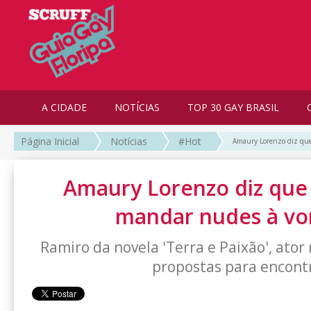
A CIDADE
NOTÍCIAS
TOP 30 GAY BRASIL
Página Inicial
Notícias
#Hot
Amaury Lorenzo diz qu
Amaury Lorenzo diz que
mandar nudes à vo
Ramiro da novela 'Terra e Paixão', ator
propostas para encont