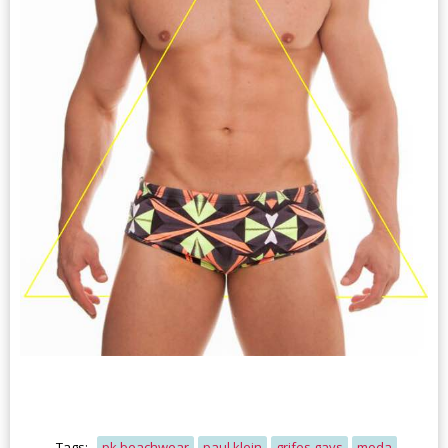
Tags:
pk beachwear
paul klein
grifes gays
moda