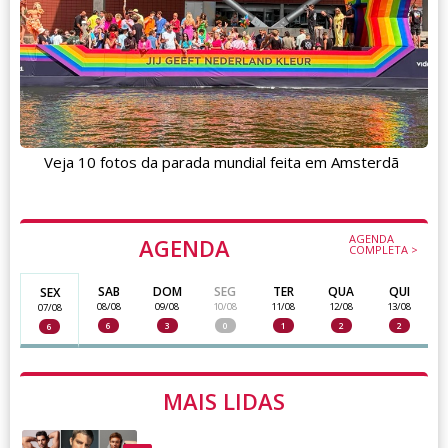
Veja 10 fotos da parada mundial feita em Amsterdã
AGENDA
AGENDA
COMPLETA >
SAB
DOM
SEG
TER
QUA
QUI
SEX
08/08
09/08
10/08
11/08
12/08
13/08
07/08
6
3
0
1
2
2
6
MAIS LIDAS