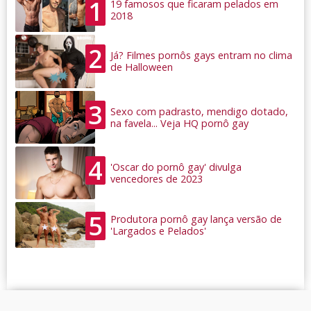
1
19 famosos que ficaram pelados em
2018
2
Já? Filmes pornôs gays entram no clima
de Halloween
3
Sexo com padrasto, mendigo dotado,
na favela... Veja HQ pornô gay
4
'Oscar do pornô gay' divulga
vencedores de 2023
5
Produtora pornô gay lança versão de
'Largados e Pelados'