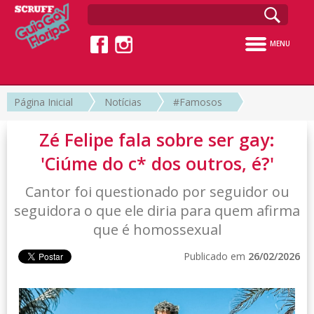
MENU
Página Inicial
Notícias
#Famosos
Zé Felipe fala sobre ser gay:
'Ciúme do c* dos outros, é?'
Cantor foi questionado por seguidor ou
seguidora o que ele diria para quem afirma
que é homossexual
Publicado em
26/02/2026