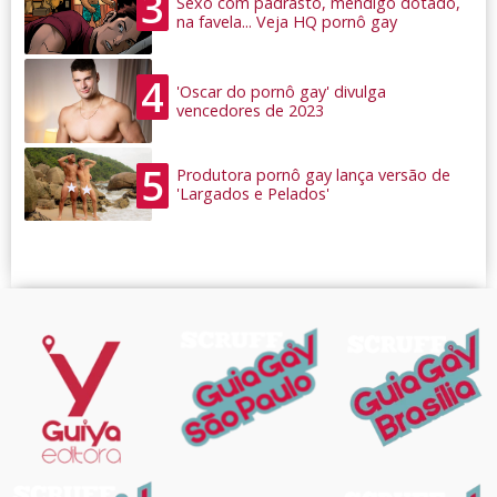
3
Sexo com padrasto, mendigo dotado,
na favela... Veja HQ pornô gay
4
'Oscar do pornô gay' divulga
vencedores de 2023
5
Produtora pornô gay lança versão de
'Largados e Pelados'