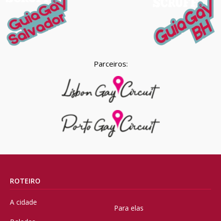
Parceiros:
ROTEIRO
A cidade
Para elas