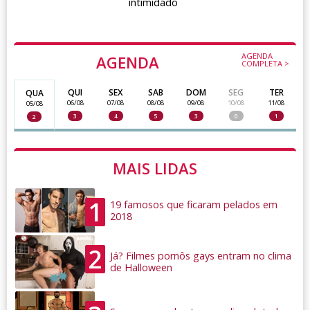
intimidado
AGENDA
AGENDA
COMPLETA >
QUI
SEX
SAB
DOM
SEG
TER
QUA
06/08
07/08
08/08
09/08
10/08
11/08
05/08
3
4
5
3
0
1
2
MAIS LIDAS
1
19 famosos que ficaram pelados em
2018
2
Já? Filmes pornôs gays entram no clima
de Halloween