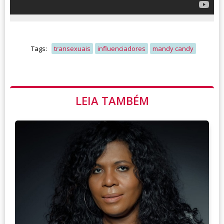
Tags:
transexuais
influenciadores
mandy candy
LEIA TAMBÉM