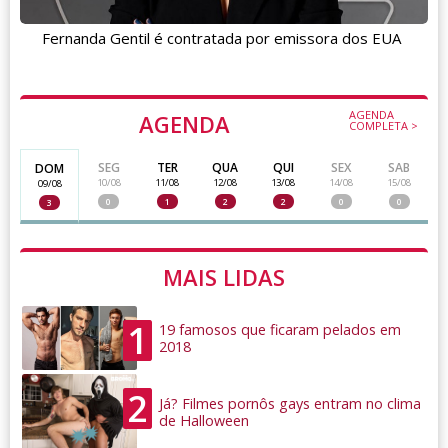
Fernanda Gentil é contratada por emissora dos EUA
AGENDA
AGENDA
COMPLETA >
SEG
TER
QUA
QUI
SEX
SAB
DOM
10/08
11/08
12/08
13/08
14/08
15/08
09/08
0
1
2
2
0
0
3
MAIS LIDAS
1
19 famosos que ficaram pelados em
2018
2
Já? Filmes pornôs gays entram no clima
de Halloween