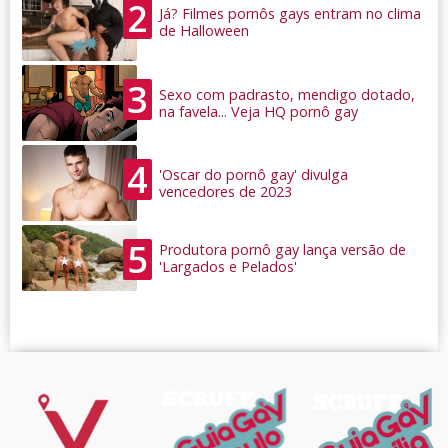
2
Já? Filmes pornôs gays entram no clima
de Halloween
3
Sexo com padrasto, mendigo dotado,
na favela... Veja HQ pornô gay
4
'Oscar do pornô gay' divulga
vencedores de 2023
5
Produtora pornô gay lança versão de
'Largados e Pelados'