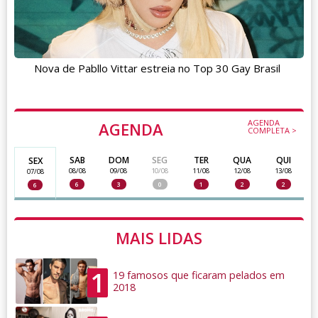
Nova de Pabllo Vittar estreia no Top 30 Gay Brasil
AGENDA
AGENDA
COMPLETA >
SAB
DOM
SEG
TER
QUA
QUI
SEX
08/08
09/08
10/08
11/08
12/08
13/08
07/08
6
3
0
1
2
2
6
MAIS LIDAS
1
19 famosos que ficaram pelados em
2018