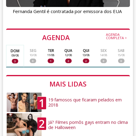
Fernanda Gentil é contratada por emissora dos EUA
AGENDA
AGENDA
COMPLETA >
SEG
TER
QUA
QUI
SEX
SAB
DOM
10/08
11/08
12/08
13/08
14/08
15/08
09/08
0
1
2
2
0
0
3
MAIS LIDAS
1
19 famosos que ficaram pelados em
2018
2
Já? Filmes pornôs gays entram no clima
de Halloween