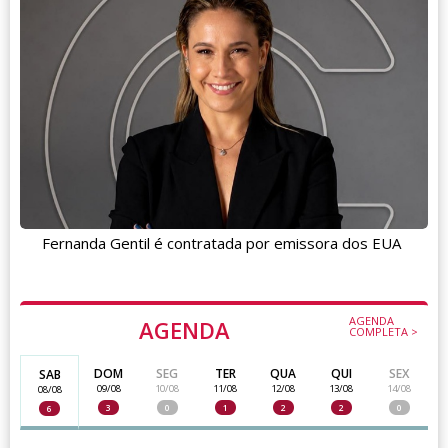
Fernanda Gentil é contratada por emissora dos EUA
AGENDA
AGENDA
COMPLETA >
DOM
SEG
TER
QUA
QUI
SEX
SAB
09/08
10/08
11/08
12/08
13/08
14/08
08/08
3
0
1
2
2
0
6