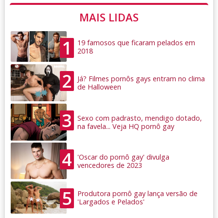
MAIS LIDAS
1
19 famosos que ficaram pelados em
2018
2
Já? Filmes pornôs gays entram no clima
de Halloween
3
Sexo com padrasto, mendigo dotado,
na favela... Veja HQ pornô gay
4
'Oscar do pornô gay' divulga
vencedores de 2023
5
Produtora pornô gay lança versão de
'Largados e Pelados'