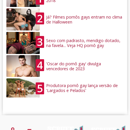
2018
2
Já? Filmes pornôs gays entram no clima
de Halloween
3
Sexo com padrasto, mendigo dotado,
na favela... Veja HQ pornô gay
4
'Oscar do pornô gay' divulga
vencedores de 2023
5
Produtora pornô gay lança versão de
'Largados e Pelados'