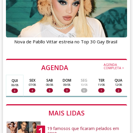
Nova de Pabllo Vittar estreia no Top 30 Gay Brasil
AGENDA
AGENDA
COMPLETA >
SEX
SAB
DOM
SEG
TER
QUA
QUI
07/08
08/08
09/08
10/08
11/08
12/08
06/08
4
5
3
0
1
2
3
MAIS LIDAS
1
19 famosos que ficaram pelados em