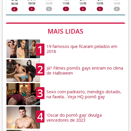
09/08
10/08
11/08
12/08
13/08
14/08
08/08
3
0
1
2
2
0
6
MAIS LIDAS
1
19 famosos que ficaram pelados em
2018
2
Já? Filmes pornôs gays entram no clima
de Halloween
3
Sexo com padrasto, mendigo dotado,
na favela... Veja HQ pornô gay
4
'Oscar do pornô gay' divulga
vencedores de 2023