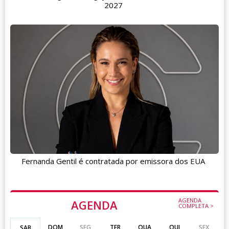
2027
Fernanda Gentil é contratada por emissora dos EUA
AGENDA
AGENDA
COMPLETA >
DOM
SEG
TER
QUA
QUI
SEX
SAB