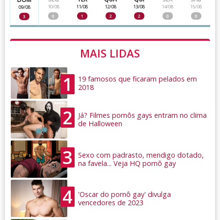
10/08
11/08
12/08
13/08
14/08
15/08
09/08
0
1
2
2
0
0
3
MAIS LIDAS
1
19 famosos que ficaram pelados em
2018
2
Já? Filmes pornôs gays entram no clima
de Halloween
3
Sexo com padrasto, mendigo dotado,
na favela... Veja HQ pornô gay
4
'Oscar do pornô gay' divulga
vencedores de 2023