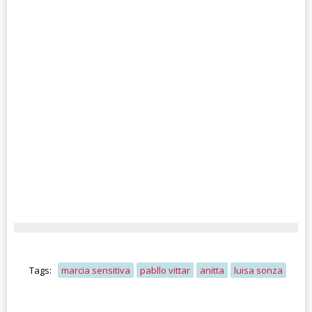
Tags:
marcia sensitiva
pabllo vittar
anitta
luisa sonza