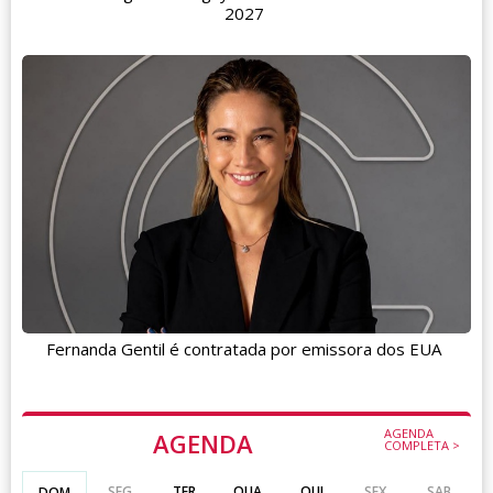
2027
Fernanda Gentil é contratada por emissora dos EUA
AGENDA
AGENDA
COMPLETA >
SEG
TER
QUA
QUI
SEX
SAB
DOM