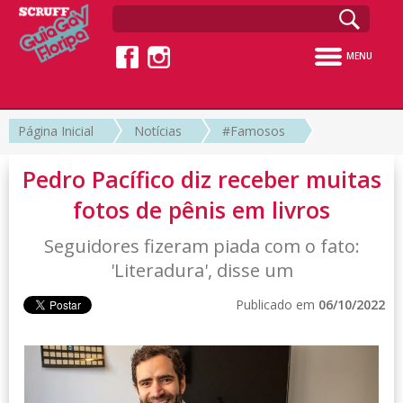
MENU
Página Inicial
Notícias
#Famosos
Pedro Pacífico diz receber muitas
fotos de pênis em livros
Seguidores fizeram piada com o fato:
'Literadura', disse um
Publicado em
06/10/2022