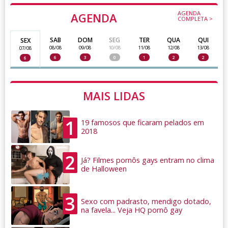
AGENDA
AGENDA
COMPLETA >
SAB
DOM
SEG
TER
QUA
QUI
SEX
08/08
09/08
10/08
11/08
12/08
13/08
07/08
6
3
0
1
2
2
6
MAIS LIDAS
1
19 famosos que ficaram pelados em
2018
2
Já? Filmes pornôs gays entram no clima
de Halloween
3
Sexo com padrasto, mendigo dotado,
na favela... Veja HQ pornô gay