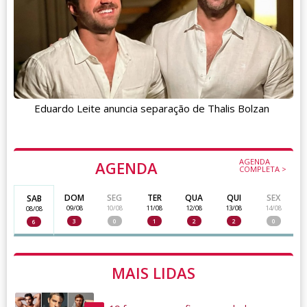
Eduardo Leite anuncia separação de Thalis Bolzan
AGENDA
AGENDA
COMPLETA >
DOM
SEG
TER
QUA
QUI
SEX
SAB
09/08
10/08
11/08
12/08
13/08
14/08
08/08
3
0
1
2
2
0
6
MAIS LIDAS