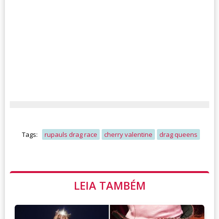
Tags:
rupauls drag race
cherry valentine
drag queens
LEIA TAMBÉM