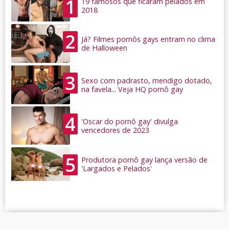
1
19 famosos que ficaram pelados em
2018
2
Já? Filmes pornôs gays entram no clima
de Halloween
3
Sexo com padrasto, mendigo dotado,
na favela... Veja HQ pornô gay
4
'Oscar do pornô gay' divulga
vencedores de 2023
5
Produtora pornô gay lança versão de
'Largados e Pelados'