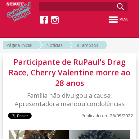
MENU
Página Inicial
Notícias
#Famosos
Participante de RuPaul's Drag
Race, Cherry Valentine morre ao
28 anos
Família não divulgou a causa.
Apresentadora mandou condolências
Publicado em
25/09/2022