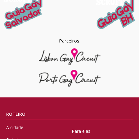
Parceiros:
ROTEIRO
A cidade
Para elas