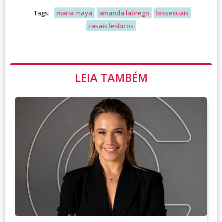
Tags:
maria maya
amanda labrego
bissexuais
casais lesbicos
LEIA TAMBÉM