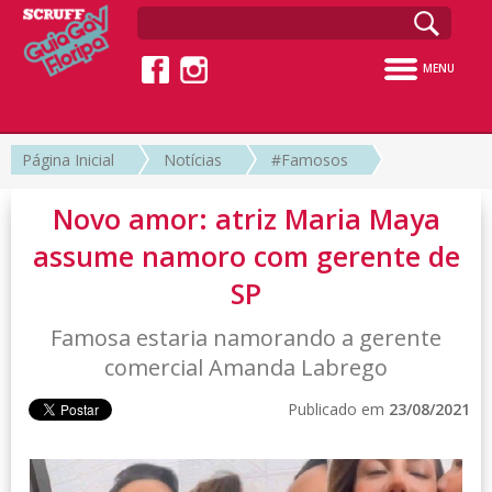
MENU
Página Inicial
Notícias
#Famosos
Novo amor: atriz Maria Maya
assume namoro com gerente de
SP
Famosa estaria namorando a gerente
comercial Amanda Labrego
Publicado em
23/08/2021