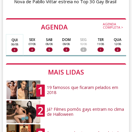
Nova de Pabllo Vittar estreia no Top 30 Gay Brasil
AGENDA
AGENDA
COMPLETA >
SEX
SAB
DOM
SEG
TER
QUA
QUI
07/08
08/08
09/08
10/08
11/08
12/08
06/08
4
5
3
0
1
2
3
MAIS LIDAS
1
19 famosos que ficaram pelados em
2018
2
Já? Filmes pornôs gays entram no clima
de Halloween