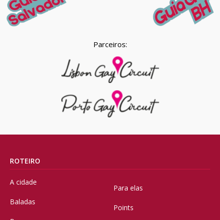
Parceiros:
ROTEIRO
A cidade
Para elas
Baladas
Points