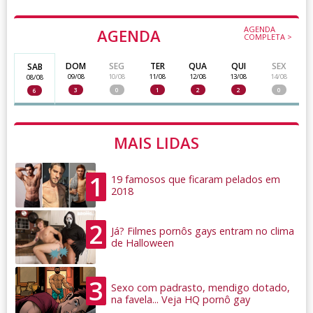
AGENDA
AGENDA
COMPLETA >
DOM
SEG
TER
QUA
QUI
SEX
SAB
09/08
10/08
11/08
12/08
13/08
14/08
08/08
3
0
1
2
2
0
6
MAIS LIDAS
1
19 famosos que ficaram pelados em
2018
2
Já? Filmes pornôs gays entram no clima
de Halloween
3
Sexo com padrasto, mendigo dotado,
na favela... Veja HQ pornô gay