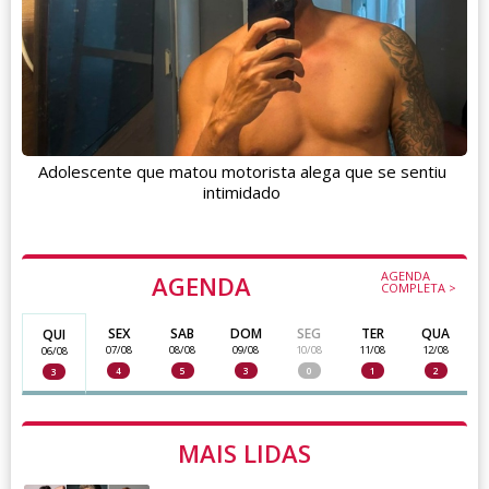
Adolescente que matou motorista alega que se sentiu
intimidado
AGENDA
AGENDA
COMPLETA >
SEX
SAB
DOM
SEG
TER
QUA
QUI
07/08
08/08
09/08
10/08
11/08
12/08
06/08
4
5
3
0
1
2
3
MAIS LIDAS