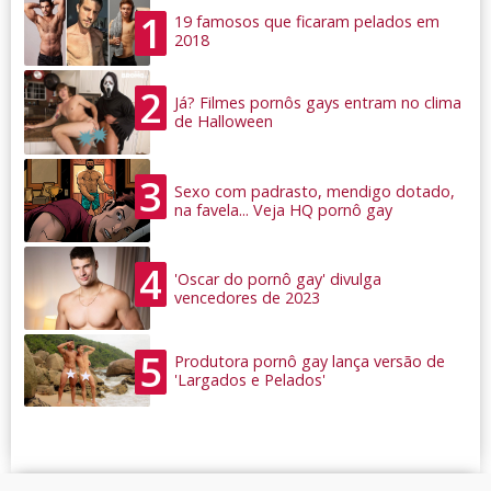
1
19 famosos que ficaram pelados em
2018
2
Já? Filmes pornôs gays entram no clima
de Halloween
3
Sexo com padrasto, mendigo dotado,
na favela... Veja HQ pornô gay
4
'Oscar do pornô gay' divulga
vencedores de 2023
5
Produtora pornô gay lança versão de
'Largados e Pelados'