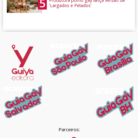
5
Produtora pornô gay lança versão de
'Largados e Pelados'
Parceiros: