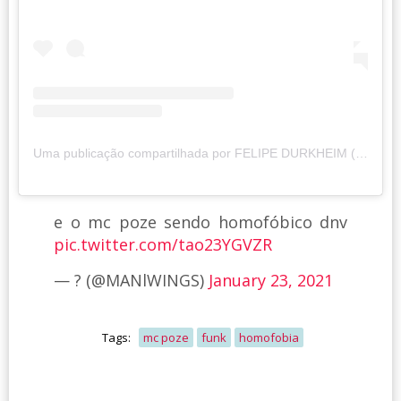
Uma publicação compartilhada por FELIPE DURKHEIM (@eudurkheim)
e o mc poze sendo homofóbico dnv
pic.twitter.com/tao23YGVZR
— ‏? (@MANlWINGS)
January 23, 2021
Tags:
mc poze
funk
homofobia