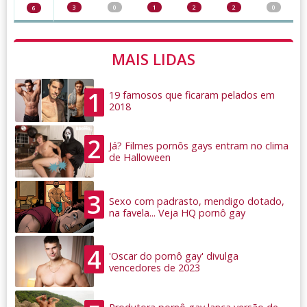
3
0
1
2
2
0
6
MAIS LIDAS
1
19 famosos que ficaram pelados em
2018
2
Já? Filmes pornôs gays entram no clima
de Halloween
3
Sexo com padrasto, mendigo dotado,
na favela... Veja HQ pornô gay
4
'Oscar do pornô gay' divulga
vencedores de 2023