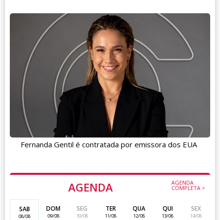
Fernanda Gentil é contratada por emissora dos EUA
AGENDA
AGENDA
COMPLETA >
DOM
SEG
TER
QUA
QUI
SEX
SAB
09/08
10/08
11/08
12/08
13/08
14/08
08/08