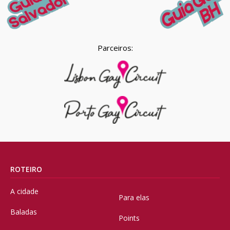
Parceiros:
ROTEIRO
A cidade
Para elas
Baladas
Points