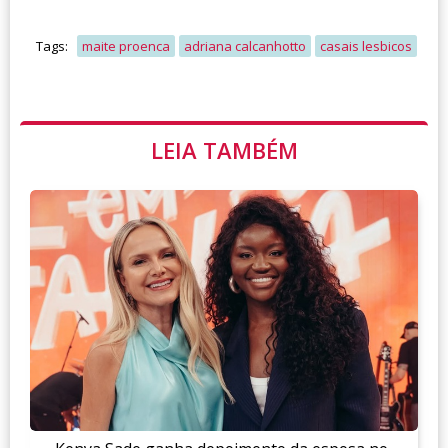
Tags:
maite proenca
adriana calcanhotto
casais lesbicos
LEIA TAMBÉM