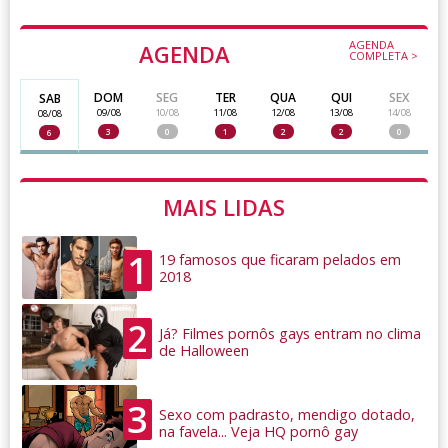
AGENDA
AGENDA
COMPLETA >
DOM
SEG
TER
QUA
QUI
SEX
SAB
09/08
10/08
11/08
12/08
13/08
14/08
08/08
3
0
1
2
2
0
6
MAIS LIDAS
1
19 famosos que ficaram pelados em
2018
2
Já? Filmes pornôs gays entram no clima
de Halloween
3
Sexo com padrasto, mendigo dotado,
na favela... Veja HQ pornô gay