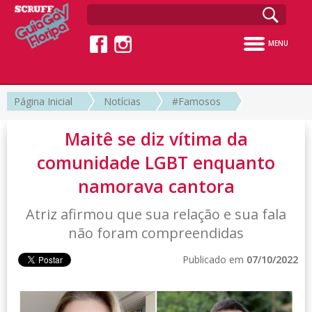
MENU
Página Inicial
Notícias
#Famosos
Maitê se diz vítima da
comunidade LGBT enquanto
namorava cantora
Atriz afirmou que sua relação e sua fala
não foram compreendidas
Publicado em
07/10/2022