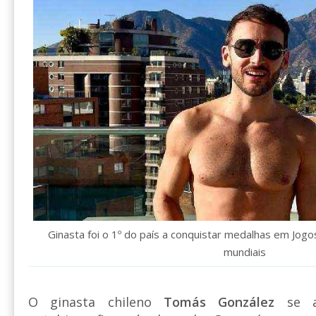
Ginasta foi o 1º do país a conquistar medalhas em Jog
mundiais
O ginasta chileno
Tomás González
se a