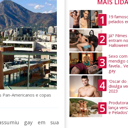
MAIS LID
1
19 famoso
pelados 
2
Já? Filme
entram no
Hallowee
Sexo com 
3
mendigo 
favela... 
gay
4
'Oscar do
divulga v
2023
os Pan-Americanos e copas
Produtora
5
lança ver
e Pelados'
ssumiu gay em sua