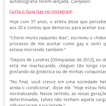
autobiografia recém-lançada,
Campeón
.
Curta o Guia Gay no Instagram
Hoje com 37 anos, o atleta disse que perceb
aos 20 e contou que demorou para aceitar sua 
"Chorei muito naqueles dias", escreveu o chilen
processo de me aceitar como gay e senti
estava morrendo também."
"Depois de Londres [Olimpíadas de 2012], eu d
está me machucando, cheguei tão longe co
gostando da ginástica ou de minhas conquistas
"No final, você cresce em uma sociedade he
ainda o condiciona", disse ele. “Hoje estou fel
normalizando. Nesse sentido, as novas geraçõ
determinadas, talvez não tenham aquela carga
influenciaram a sociedade."