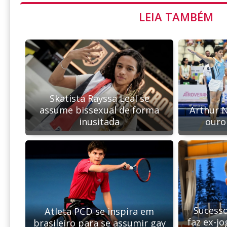
LEIA TAMBÉM
Skatista Rayssa Leal se
assume bissexual de forma
Arthur N
inusitada
ouro
Sucesso
Atleta PCD se inspira em
faz ex-j
brasileiro para se assumir gay