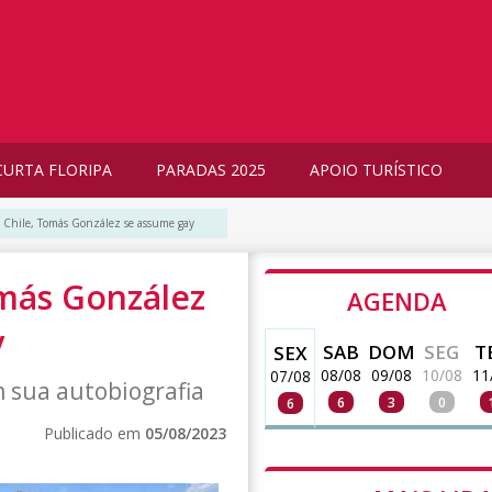
CURTA FLORIPA
PARADAS 2025
APOIO TURÍSTICO
o Chile, Tomás González se assume gay
omás González
AGENDA
y
SAB
DOM
SEG
T
SEX
08/08
09/08
10/08
11
07/08
 sua autobiografia
6
3
0
6
Publicado em
05/08/2023