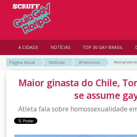
A CIDADE
NOTÍCIAS
TOP 30 GAY BRASIL
Página Inicial
Notícias
#Famosos
Maior ginasta d
Maior ginasta do Chile, T
se assume ga
Atleta fala sobre homossexualidade em