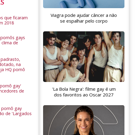
AS
Viagra pode ajudar câncer a não
s que ficaram
se espalhar pelo corpo
em 2018
s pornôs gays
 clima de
n
padrasto,
dotado, na
Veja HQ pornô
 pornô gay'
'La Bola Negra': filme gay é um
encedores de
dos favoritos ao Oscar 2027
 pornô gay
são de 'Largados