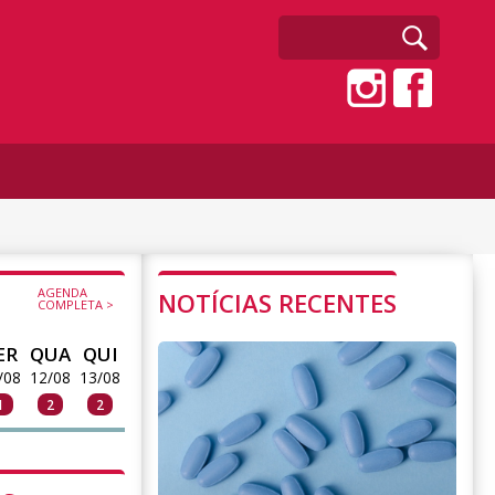
AGENDA
NOTÍCIAS RECENTES
COMPLETA >
ER
QUA
QUI
/08
12/08
13/08
1
2
2