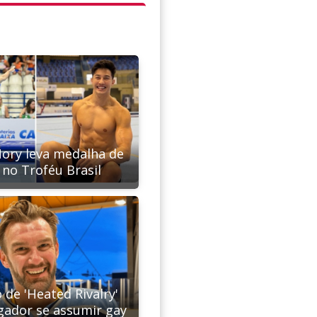
ory leva medalha de
 no Troféu Brasil
 de 'Heated Rivalry'
ogador se assumir gay