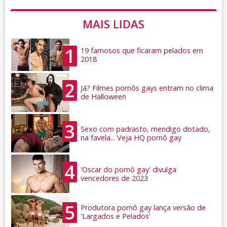
MAIS LIDAS
1
19 famosos que ficaram pelados em
2018
2
Já? Filmes pornôs gays entram no clima
de Halloween
3
Sexo com padrasto, mendigo dotado,
na favela... Veja HQ pornô gay
4
'Oscar do pornô gay' divulga
vencedores de 2023
5
Produtora pornô gay lança versão de
'Largados e Pelados'