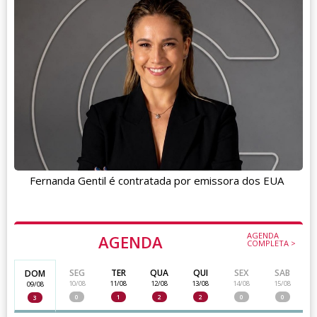
Fernanda Gentil é contratada por emissora dos EUA
AGENDA
AGENDA
COMPLETA >
SEG
TER
QUA
QUI
SEX
SAB
DOM
10/08
11/08
12/08
13/08
14/08
15/08
09/08
0
1
2
2
0
0
3