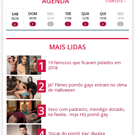
AGENDA
COMPLETA >
DOM
SEG
TER
QUA
QUI
SEX
SAB
09/08
10/08
11/08
12/08
13/08
14/08
08/08
3
0
1
2
2
0
6
MAIS LIDAS
1
19 famosos que ficaram pelados em
2018
2
Já? Filmes pornôs gays entram no clima
de Halloween
3
Sexo com padrasto, mendigo dotado,
na favela... Veja HQ pornô gay
4
'Oscar do pornô gay' divulga