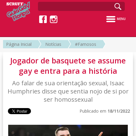
MENU
Página Inicial
Notícias
#Famosos
Jogador de basquete se assume
gay e entra para a história
Ao falar de sua orientação sexual, Isaac
Humphries disse que sentia nojo de si por
ser homossexual
Publicado em
18/11/2022