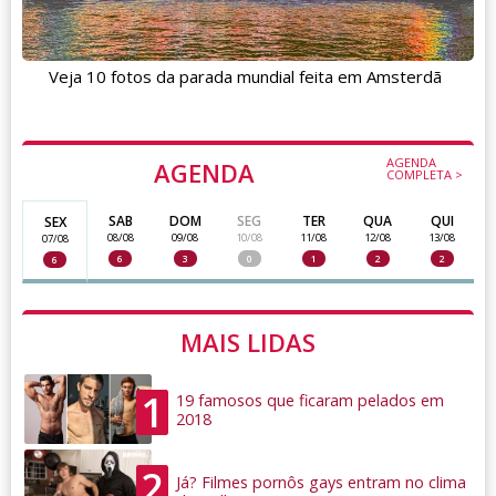
Veja 10 fotos da parada mundial feita em Amsterdã
AGENDA
AGENDA
COMPLETA >
SAB
DOM
SEG
TER
QUA
QUI
SEX
08/08
09/08
10/08
11/08
12/08
13/08
07/08
6
3
0
1
2
2
6
MAIS LIDAS
1
19 famosos que ficaram pelados em
2018
2
Já? Filmes pornôs gays entram no clima