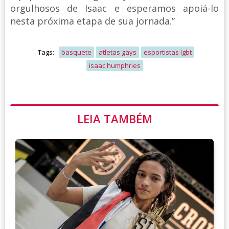
orgulhosos de Isaac e esperamos apoiá-lo
nesta próxima etapa de sua jornada.”
Tags:
basquete
atletas gays
esportistas lgbt
isaac humphries
LEIA TAMBÉM