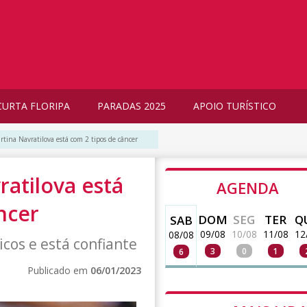
CURTA FLORIPA
PARADAS 2025
APOIO TURÍSTICO
artina Navratilova está com 2 tipos de câncer
ratilova está
AGENDA
ncer
DOM
SEG
TER
Q
SAB
09/08
10/08
11/08
12
08/08
cos e está confiante
3
0
1
6
Publicado em
06/01/2023