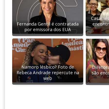
Casal lé
encont
Fernanda Gentil é contratada
por emissora dos EUA
Namoro lésbico? Foto de
Diretor
Rebeca Andrade repercute na
são enc
web