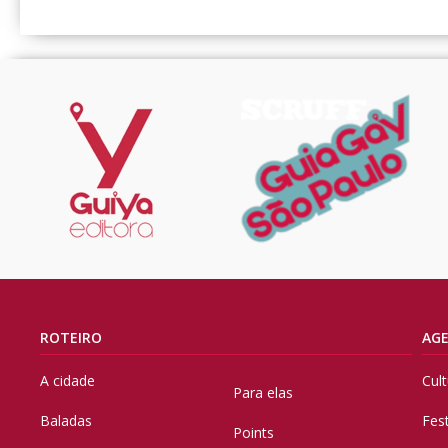
ROTEIRO
AG
A cidade
Cul
Para elas
Baladas
Fes
Points