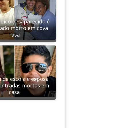
sbico desaparecido é
rado morto em cova
rasa
a de escola e esposa
ontradas mortas em
casa