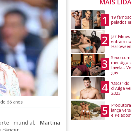
MAIS LID
1
19 famoso
pelados 
2
Já? Filme
entram no
Hallowee
Sexo com 
3
mendigo 
favela... 
gay
4
'Oscar do
divulga v
2023
a de 66 anos
Produtora
5
lança ver
e Pelados'
orte mundial,
Martina
 câncer.