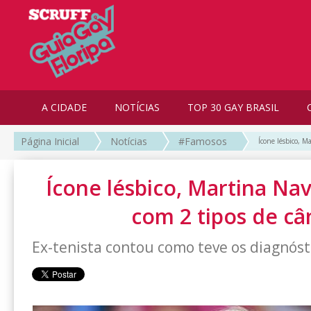
A CIDADE
NOTÍCIAS
TOP 30 GAY BRASIL
Página Inicial
Notícias
#Famosos
Ícone lésbico, M
Ícone lésbico, Martina Nav
com 2 tipos de câ
Ex-tenista contou como teve os diagnósti