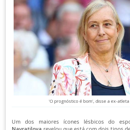
'O prognóstico é bom', disse a ex-atlet
Um dos maiores ícones lésbicos do esp
Navratilova
revelou que está com dois tipos de