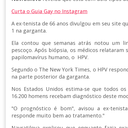
Curta o Guia Gay no Instagram
A ex-tenista de 66 anos divulgou em seu site q
1 na garganta.
Ela contou que semanas atrás notou um l
pescoço. Após biópsia, os médicos relataram s
papilomavírus humano, o HPV.
Segundo o The New York Times, o HPV respon
na parte posterior da garganta.
Nos Estados Unidos estima-se que todos os
16.200 homens recebam diagnóstico deste mod
"O prognóstico é bom", avisou a ex-tenista
responde muito bem ao tratamento."
Navratilova explicou que enquanto fazia e