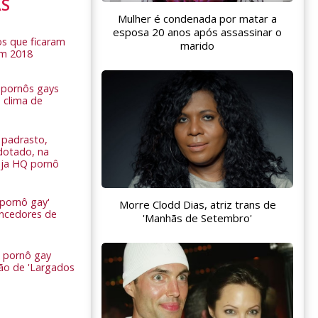
AS
Mulher é condenada por matar a
esposa 20 anos após assassinar o
s que ficaram
marido
em 2018
s pornôs gays
 clima de
n
padrasto,
dotado, na
Veja HQ pornô
 pornô gay'
Morre Clodd Dias, atriz trans de
encedores de
'Manhãs de Setembro'
 pornô gay
são de 'Largados