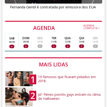
Fernanda Gentil é contratada por emissora dos EUA
AGENDA
AGENDA
COMPLETA >
DOM
SEG
TER
QUA
QUI
SEX
SAB
09/08
10/08
11/08
12/08
13/08
14/08
08/08
3
0
1
2
2
0
6
MAIS LIDAS
1
19 famosos que ficaram pelados em
2018
2
Já? Filmes pornôs gays entram no clima
de Halloween