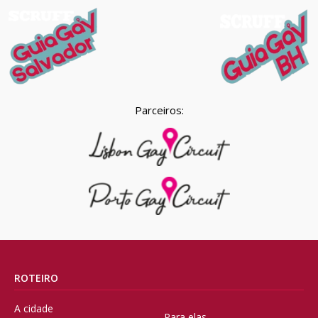
Parceiros:
ROTEIRO
A cidade
Para elas