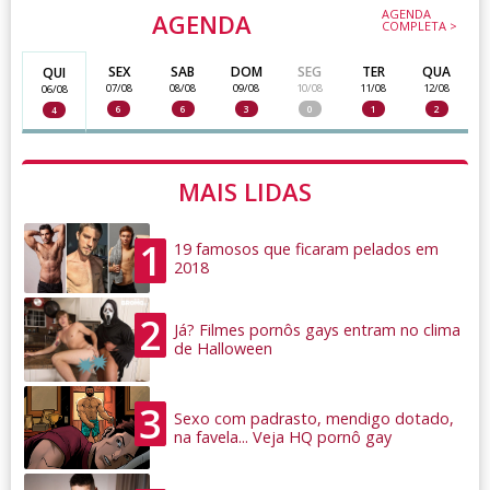
AGENDA
AGENDA
COMPLETA >
SEX
SAB
DOM
SEG
TER
QUA
QUI
07/08
08/08
09/08
10/08
11/08
12/08
06/08
6
6
3
0
1
2
4
MAIS LIDAS
1
19 famosos que ficaram pelados em
2018
2
Já? Filmes pornôs gays entram no clima
de Halloween
3
Sexo com padrasto, mendigo dotado,
na favela... Veja HQ pornô gay